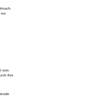
hfrosch,
 nur
et vom
rch ihre
stcode