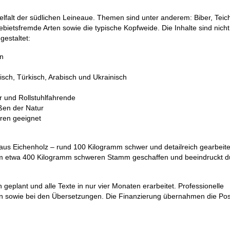
ielfalt der südlichen Leineaue. Themen sind unter anderem: Biber, Teic
ebietsfremde Arten sowie die typische Kopfweide. Die Inhalte sind nicht
estaltet:
rn
sch, Türkisch, Arabisch und Ukrainisch
er und Rollstuhlfahrende
ßen der Natur
oren geeignet
r aus Eichenholz – rund 100 Kilogramm schwer und detailreich gearbeit
em etwa 400 Kilogramm schweren Stamm geschaffen und beeindruckt du
 geplant und alle Texte in nur vier Monaten erarbeitet. Professionelle
eln sowie bei den Übersetzungen. Die Finanzierung übernahmen die Po