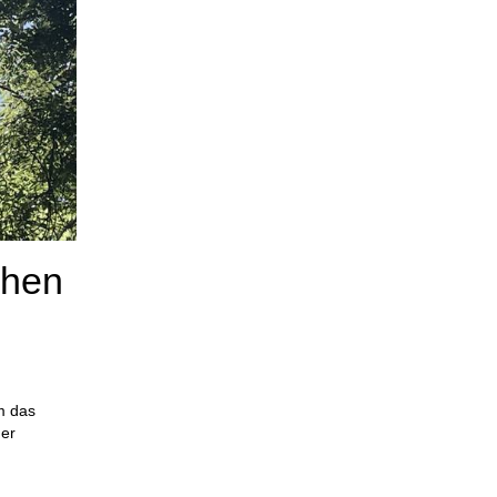
chen
m das
der