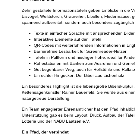
Zehn gestaltete Informationstafeln geben Einblicke in die V
Eisvogel, Weißstorch, Graureiher, Libellen, Fledermäuse, g
spannend aufbereitet, sondern auch besonders zugänglich g
Texte in einfacher Sprache mit ansprechenden Bilde
Interaktive Elemente auf den Tafeln
QR-Codes mit weiterführenden Informationen in Engli
Barrierefreie Lesbarkeit für Screenreader-Nutzer
Tafeln in Pultform und niedriger Höhe, ideal für Kind
Ruhestationen mit Bänken zum Ausruhen und Genie
Gut begehbarer Weg, auch für Rollstühle und Rollat
Ein echter Hingucker: Der Biber aus Eichenholz
Ein besonderes Highlight ist die lebensgroße Biberskulptu
Kettensägenkünstler Rainer Bauerfeld. Sie wurde aus ein
naturgetreue Darstellung.
Ein Team engagierter Ehrenamtlicher hat den Pfad inhaltlich
Unterstützung gab es beim Layout, Druck, Aufbau der Taf
Lotterie und der NABU Laatzen e.V.
Ein Pfad, der verbindet