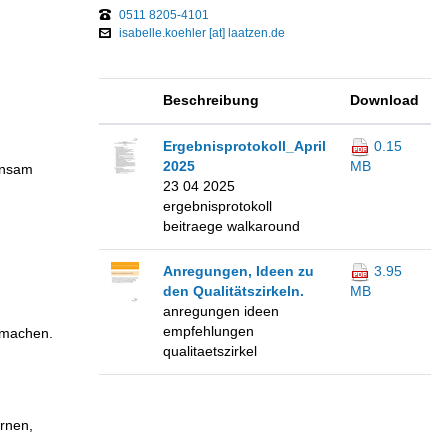
0511 8205-4101
isabelle.koehler [at] laatzen.de
Beschreibung
Download
Ergebnisprotokoll_April
0.15
2025
MB
einsam
23 04 2025
ergebnisprotokoll
beitraege walkaround
Anregungen, Ideen zu
3.95
den Qualitätszirkeln.
MB
anregungen ideen
empfehlungen
r machen.
qualitaetszirkel
ernen,