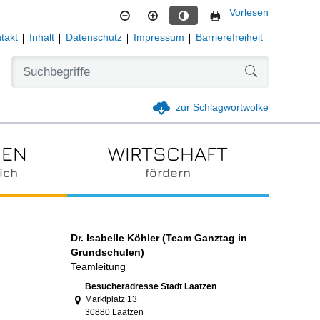
Vorlesen
Kontrastmodus aktivieren
takt
Inhalt
Datenschutz
Impressum
Barrierefreiheit
Formularschal
zur Schlagwortwolke
IEN
WIRTSCHAFT
ich
fördern
Dr. Isabelle Köhler (Team Ganztag in
Grundschulen)
Teamleitung
Link zur Google-Maps Navigation
Besucheradresse Stadt Laatzen
Marktplatz 13
30880 Laatzen