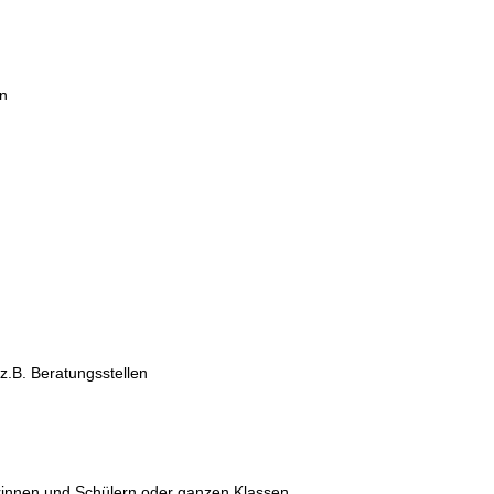
rn
 z.B. Beratungsstellen
lerinnen und Schülern oder ganzen Klassen