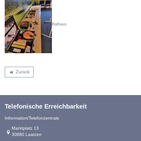
Rathaus
Zurück
backward
Telefonische Erreichbarkeit
Information/Telefonzentrale
Link zur Google-Maps Navigation
Marktplatz 13
30880 Laatzen