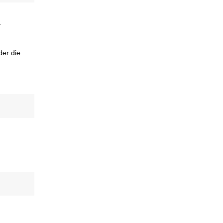
r
der die