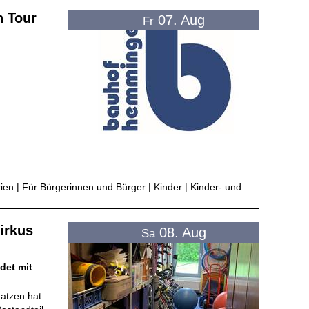
 Tour
07. Aug
Fr
rien | Für Bürgerinnen und Bürger | Kinder | Kinder- und
irkus
08. Aug
Sa
det mit
atzen hat