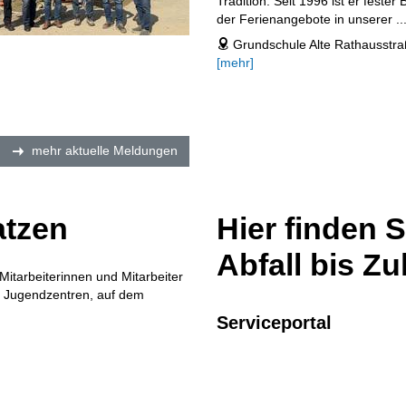
Tradition. Seit 1996 ist er fester 
der Ferienangebote in unserer ..
Grundschule Alte Rathausstr
address
[mehr]
mehr aktuelle Meldungen
atzen
Hier finden 
Abfall bis Z
itarbeiterinnen und Mitarbeiter
nd Jugendzentren, auf dem