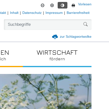
Vorlesen
Kontrastmodus aktivieren
takt
Inhalt
Datenschutz
Impressum
Barrierefreiheit
Formularschal
zur Schlagwortwolke
IEN
WIRTSCHAFT
ich
fördern