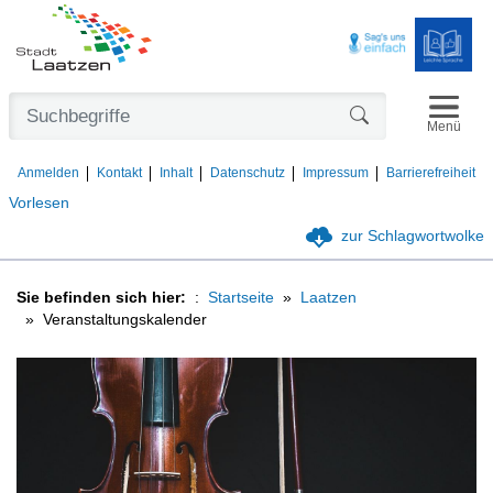
Navigat
Formularschaltfl
Menü
Anmelden
Kontakt
Inhalt
Datenschutz
Impressum
Barrierefreiheit
Vorlesen
zur Schlagwortwolke
Sie befinden sich hier:
Startseite
Laatzen
Veranstaltungskalender