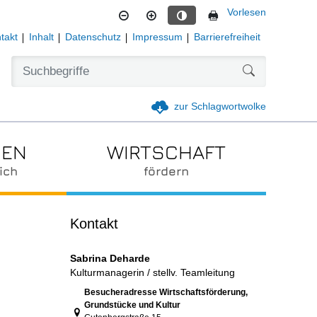
Vorlesen
Kontrastmodus aktivieren
takt
Inhalt
Datenschutz
Impressum
Barrierefreiheit
Formularschal
zur Schlagwortwolke
IEN
WIRTSCHAFT
ich
fördern
Kontakt
Sabrina Deharde
Kulturmanagerin / stellv. Teamleitung
Link zur Google-Maps Navigation
Besucheradresse Wirtschaftsförderung,
Grundstücke und Kultur