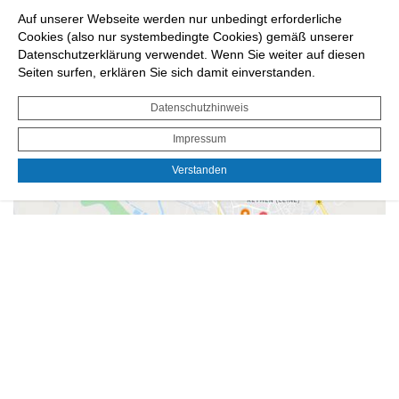
Auf unserer Webseite werden nur unbedingt erforderliche
Cookies (also nur systembedingte Cookies) gemäß unserer
Datenschutzerklärung verwendet. Wenn Sie weiter auf diesen
Frau Tabea Rosenberg
Seiten surfen, erklären Sie sich damit einverstanden.
Team Gesellschaftliche Teilhabe und Integration
Stadthaus
Datenschutzhinweis
Marktplatz 2
30880 Laatzen OT Laatzen-Mitte
Impressum
0511 8205-5907
Verstanden
tabea.rosenberg@laatzen.de
Angebots- und Netzwerkkarte (AnNe)