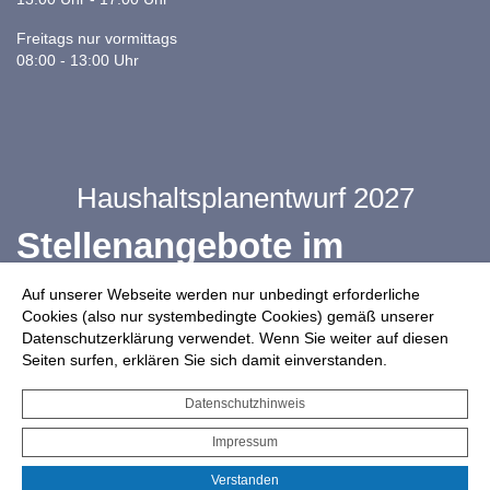
Freitags nur vormittags
08:00 - 13:00 Uhr
Haushaltsplanentwurf 2027
Stellenangebote im
Ganztag
Auf unserer Webseite werden nur unbedingt erforderliche
Cookies (also nur systembedingte Cookies) gemäß unserer
Datenschutzerklärung verwendet. Wenn Sie weiter auf diesen
Infos zur Drohnennutzung
Seiten surfen, erklären Sie sich damit einverstanden.
Starkregengefahrenkarte
Datenschutzhinweis
Serviceportal für Bürger*innen
Impressum
Interaktiver Haushalt
Verstanden