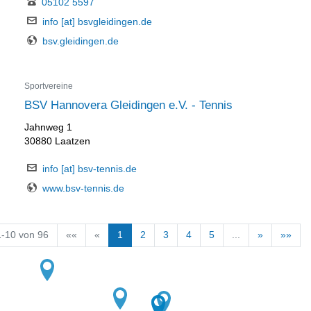
05102 5597
info [at] bsvgleidingen.de
bsv.gleidingen.de
Sportvereine
BSV Hannovera Gleidingen e.V. - Tennis
Jahnweg 1
30880 Laatzen
info [at] bsv-tennis.de
www.bsv-tennis.de
1-10 von 96
««
«
1
2
3
4
5
...
»
»»