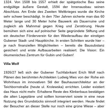
1324. Von 1508 bis 1557 erhielt der spätgotische Bau seine
endgültige äußere Gestalt, 1594 der Innenausbau seinen
Abschluss. Am Ende des Zweiten Weltkrieges wurde die Kirche
sehr schwer beschädigt. In den 70er Jahren sicherte man das 60
Meter lange und 30 Meter hohe Bauwerk als Dauerruine und
zugleich als Mahnmal gegen Krieg und Zerstörung. Heute
bemühen sich eine auf polnischer Seite gegründete Stiftung und
ein deutscher Förderverein für den Wiederaufbau der einstigen
Gubener Stadt- und Hauptkirche. In ersten Schritten wurde hier –
je nach finanziellen Möglichkeiten – bereits die Bausubstanz
gesichert und erste Aufbauarbeiten realisiert. Die Vision: Ein
ökumenisches Zentrum für Gubin und Guben!
Villa Wolf
1926/27 ließ sich der Gubener Tuchfabrikant Erich Wolf nach
Plänen des berühmten Architekten Ludwig Mies von der Rohe ein
Wohnhaus im innovativen Stil der Bauhausarchitektur an der
Teichbornstraße (heute ul. Krolewska) errichten. Leider existiert
das Haus nicht mehr. Erhaltene Reste des Klinkerbaus bestätigen
die alten Lagepläne und sollten konserviert sowie in eine neue
Nutzung des Grundstücks sinnvoll integriert werden. Heute findet
der Besucher an dieser Stelle nur noch eine grüne Wiese – aber