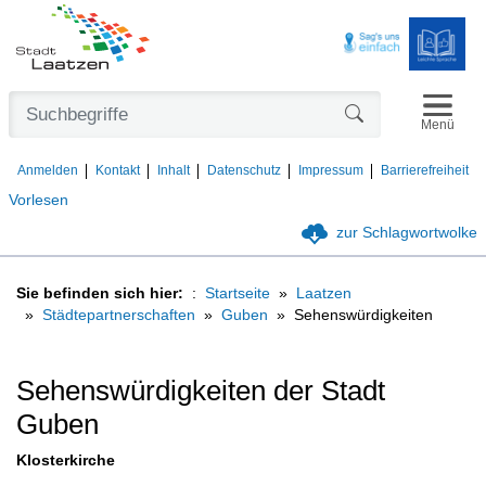
Navigat
Formularschaltfl
Menü
Anmelden
Kontakt
Inhalt
Datenschutz
Impressum
Barrierefreiheit
Vorlesen
zur Schlagwortwolke
Sie befinden sich hier:
Startseite
Laatzen
Städtepartnerschaften
Guben
Sehenswürdigkeiten
Sehenswürdigkeiten der Stadt
Guben
Klosterkirche