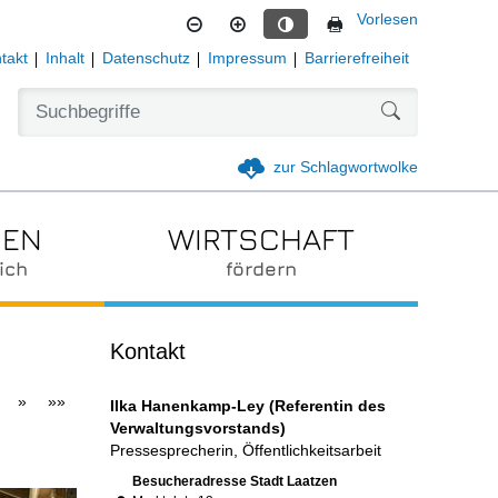
Vorlesen
Kontrastmodus aktivieren
takt
Inhalt
Datenschutz
Impressum
Barrierefreiheit
Formularschal
zur Schlagwortwolke
IEN
WIRTSCHAFT
ich
fördern
Kontakt
»
»»
Ilka Hanenkamp-Ley (Referentin des
Verwaltungsvorstands)
Pressesprecherin, Öffentlichkeitsarbeit
Link zur Google-Maps Navigation
Besucheradresse Stadt Laatzen