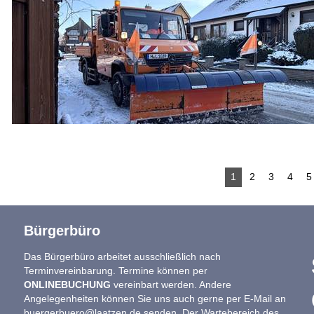
1
2
3
4
5
Bürgerbüro
Das Bürgerbüro arbeitet ausschließlich nach
Terminvereinbarung. Termine können per
ONLINEBUCHUNG
vereinbart werden. Andere
Angelegenheiten können Sie uns auch gerne per E-Mail an
buergerbuero@laatzen.de
senden. Der Wartebereich des