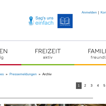
Anmelden
Kon
ZEN
FREIZEIT
FAMIL
ig
aktiv
freundl
les
Pressemeldungen
Archiv
1
2
3
4
5
: