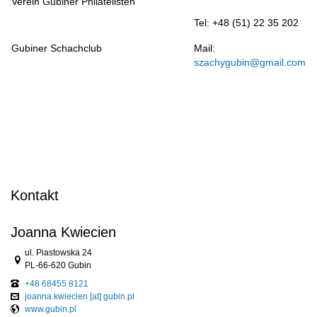
Verein Gubiner Philatelisten
Tel: +48 (51) 22 35 202
Gubiner Schachclub
Mail:
szachygubin@gmail.com
Kontakt
Joanna Kwiecien
Link zur Google-Maps Navigation
ul. Piastowska 24
PL-66-620 Gubin
+48 68455 8121
joanna.kwiecien [at] gubin.pl
www.gubin.pl