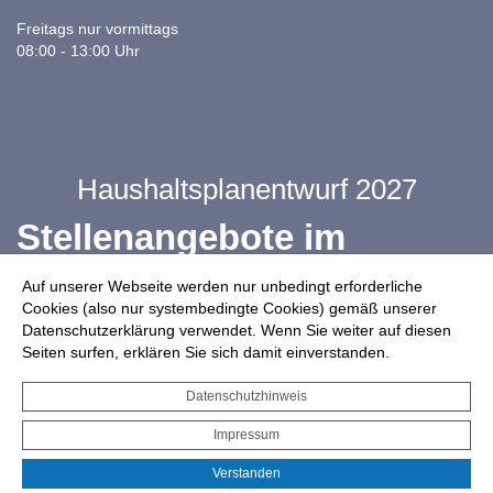
Freitags nur vormittags
08:00 - 13:00 Uhr
Haushaltsplanentwurf 2027
Stellenangebote im
Ganztag
Auf unserer Webseite werden nur unbedingt erforderliche
Cookies (also nur systembedingte Cookies) gemäß unserer
Datenschutzerklärung verwendet. Wenn Sie weiter auf diesen
Infos zur Drohnennutzung
Seiten surfen, erklären Sie sich damit einverstanden.
Starkregengefahrenkarte
Datenschutzhinweis
Serviceportal für Bürger*innen
Impressum
Interaktiver Haushalt
Verstanden