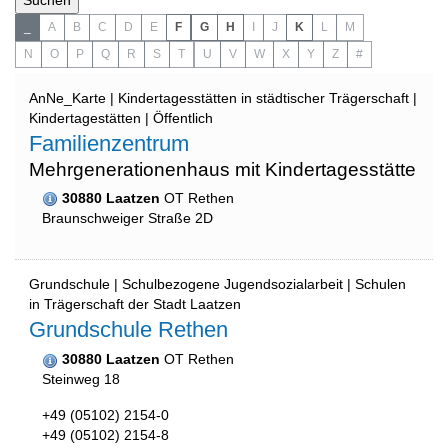
_
A
B
C
D
E
F
G
H
I
J
K
L
M
N
O
P
Q
R
S
T
U
V
W
X
Y
Z
#
AnNe_Karte | Kindertagesstätten in städtischer Trägerschaft |
Kindertagestätten | Öffentlich
Familienzentrum
Mehrgenerationenhaus mit Kindertagesstätte
30880 Laatzen
OT Rethen
Braunschweiger Straße 2D
Grundschule | Schulbezogene Jugendsozialarbeit | Schulen
in Trägerschaft der Stadt Laatzen
Grundschule Rethen
30880 Laatzen
OT Rethen
Steinweg 18
+49 (05102) 2154-0
+49 (05102) 2154-8