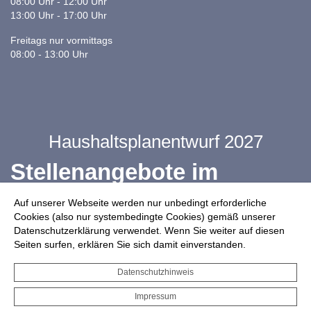
08:00 Uhr - 12:00 Uhr
13:00 Uhr - 17:00 Uhr
Freitags nur vormittags
08:00 - 13:00 Uhr
Haushaltsplanentwurf 2027
Stellenangebote im
Ganztag
Auf unserer Webseite werden nur unbedingt erforderliche
Cookies (also nur systembedingte Cookies) gemäß unserer
Datenschutzerklärung verwendet. Wenn Sie weiter auf diesen
Infos zur Drohnennutzung
Seiten surfen, erklären Sie sich damit einverstanden.
Starkregengefahrenkarte
Datenschutzhinweis
Serviceportal für Bürger*innen
Impressum