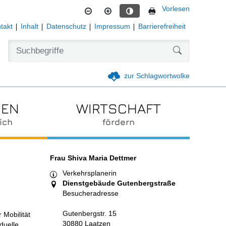
Vorlesen
Kontrastmodus aktivieren
takt
Inhalt
Datenschutz
Impressum
Barrierefreiheit
Formularschal
zur Schlagwortwolke
IEN
WIRTSCHAFT
ich
fördern
Frau Shiva Maria Dettmer
Verkehrsplanerin
Dienstgebäude Gutenbergstraße
Besucheradresse
Gutenbergstr. 15
 Mobilität
30880 Laatzen
duelle