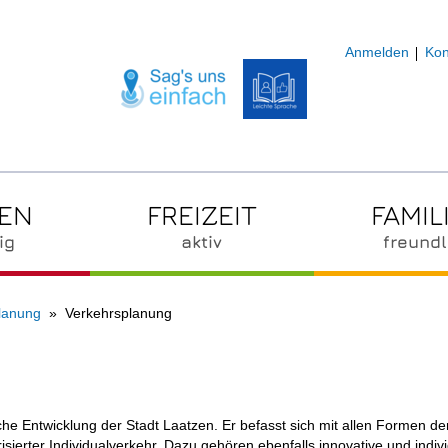
Anmelden
Kon
ZEN
FREIZEIT
FAMIL
ig
aktiv
freundl
lanung
Verkehrsplanung
che Entwicklung der Stadt Laatzen. Er befasst sich mit allen Formen der
sierter Individualverkehr. Dazu gehören ebenfalls innovative und indivi