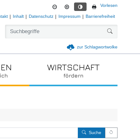
Vorlesen
Kontrastmodus aktivieren
takt
Inhalt
Datenschutz
Impressum
Barrierefreiheit
Formularschal
zur Schlagwortwolke
IEN
WIRTSCHAFT
ich
fördern
Leert alle E
Suche