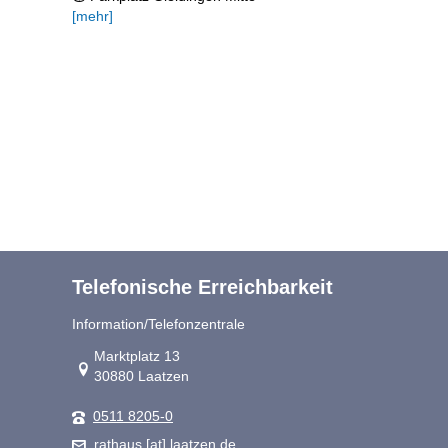
[mehr]
Telefonische Erreichbarkeit
Information/Telefonzentrale
Link zur Google-Maps Navigation
Marktplatz 13
30880 Laatzen
0511 8205-0
rathaus [at] laatzen.de