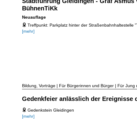
Stadtführung Gleidingen - Graf Asmus
BühnenTiKk
Neuauflage
Treffpunkt: Parkplatz hinter der Straßenbahnhaltestelle 
address
[mehr]
Bildung, Vorträge | Für Bürgerinnen und Bürger | Für Jung 
Gedenkfeier anlässlich der Ereignisse
Gedenkstein Gleidingen
address
[mehr]