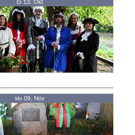
13. Okt
Di
09. Nov
Mo