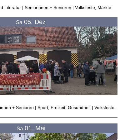
nd Literatur | Seniorinnen + Senioren | Volksfeste, Märkte
05. Dez
Sa
innen + Senioren | Sport, Freizeit, Gesundheit | Volksfeste,
01. Mai
Sa