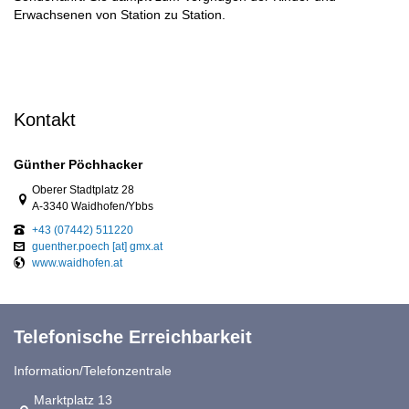
Erwachsenen von Station zu Station.
Kontakt
Günther Pöchhacker
Link zur Google-Maps Navigation
Oberer Stadtplatz 28
A-3340 Waidhofen/Ybbs
+43 (07442) 511220
guenther.poech [at] gmx.at
www.waidhofen.at
Telefonische Erreichbarkeit
Information/Telefonzentrale
Link zur Google-Maps Navigation
Marktplatz 13