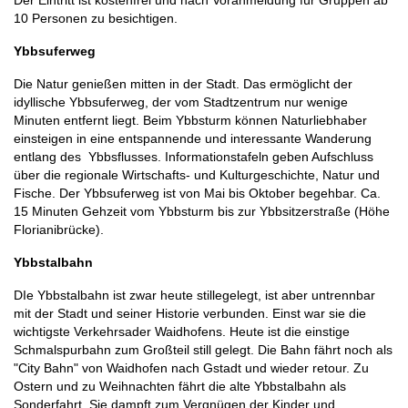
Der Eintritt ist kostenfrei und nach Voranmeldung für Gruppen ab
10 Personen zu besichtigen.
Ybbsuferweg
Die Natur genießen mitten in der Stadt. Das ermöglicht der
idyllische Ybbsuferweg, der vom Stadtzentrum nur wenige
Minuten entfernt liegt. Beim Ybbsturm können Naturliebhaber
einsteigen in eine entspannende und interessante Wanderung
entlang des Ybbsflusses. Informationstafeln geben Aufschluss
über die regionale Wirtschafts- und Kulturgeschichte, Natur und
Fische. Der Ybbsuferweg ist von Mai bis Oktober begehbar. Ca.
15 Minuten Gehzeit vom Ybbsturm bis zur Ybbsitzerstraße (Höhe
Florianibrücke).
Ybbstalbahn
DIe Ybbstalbahn ist zwar heute stillegelegt, ist aber untrennbar
mit der Stadt und seiner Historie verbunden. Einst war sie die
wichtigste Verkehrsader Waidhofens. Heute ist die einstige
Schmalspurbahn zum Großteil still gelegt. Die Bahn fährt noch als
"City Bahn" von Waidhofen nach Gstadt und wieder retour. Zu
Ostern und zu Weihnachten fährt die alte Ybbstalbahn als
Sonderfahrt. Sie dampft zum Vergnügen der Kinder und