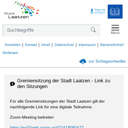
Navigat
Formularschaltfl
Menü
Anmelden
Kontakt
Inhalt
Datenschutz
Impressum
Barrierefreiheit
Vorlesen
zur Schlagwortwolke
Gremiensitzung der Stadt Laatzen - Link zu
den Sitzungen
Für alle Gremiensitzungen der Stadt Laatzen gilt der
nachfolgende Link für eine digitale Teilnahme.
Zoom-Meeting beitreten
https://eu02web.zoom.us/j/2241808047?