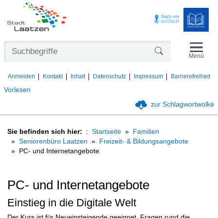
Navigat
Formularschaltfl
Menü
Anmelden
Kontakt
Inhalt
Datenschutz
Impressum
Barrierefreiheit
Vorlesen
zur Schlagwortwolke
Sie befinden sich hier:
Startseite
Familien
Seniorenbüro Laatzen
Freizeit- & Bildungsangebote
PC- und Internetangebote
PC- und Internetangebote
Einstieg in die Digitale Welt
Der Kurs ist für Neueinsteigende geeignet. Fragen rund die