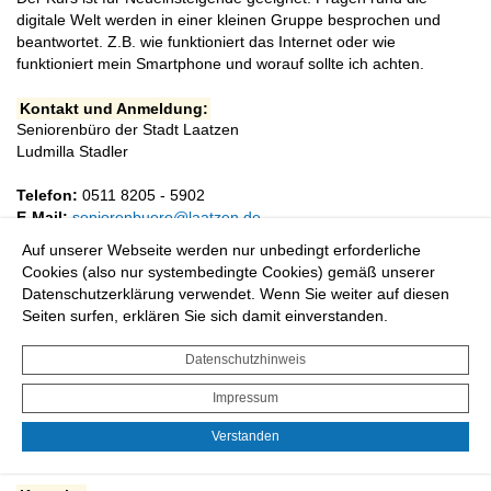
digitale Welt werden in einer kleinen Gruppe besprochen und
beantwortet. Z.B. wie funktioniert das Internet oder wie
funktioniert mein Smartphone und worauf sollte ich achten.
Kontakt und Anmeldung:
Seniorenbüro der Stadt Laatzen
Ludmilla Stadler
Telefon:
0511 8205 - 5902
E-Mail:
seniorenbuero@laatzen.de
Auf unserer Webseite werden nur unbedingt erforderliche
Termine:
5 x Montag von 14:00 - 15:30 Uhr nach Anmeldung im
Cookies (also nur systembedingte Cookies) gemäß unserer
Stadthaus (Laatzen-Mitte), Marktplatz 2
Datenschutzerklärung verwendet. Wenn Sie weiter auf diesen
Seiten surfen, erklären Sie sich damit einverstanden.
Digitaler Treffpunkt (Laatzen-Mitte)
Datenschutzhinweis
Fragen rund um das Smartphone und die Digitale Welt werden
Impressum
hier besprochen. Mit Unterstützung einer Digitallotsin, eines
Digitallotsen, können Fragen in Ruhe geklärt und praktische
Verstanden
Anwendungen gemeinsam eingeübt werden.