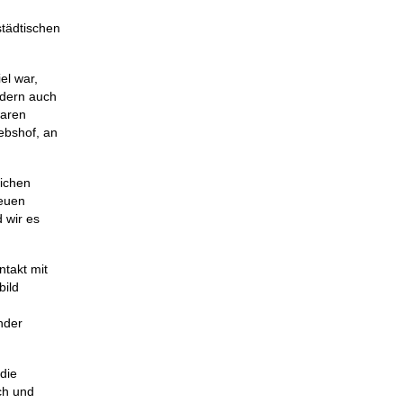
städtischen
el war,
ndern auch
waren
ebshof, an
lichen
neuen
d wir es
takt mit
bild
nder
die
ch und