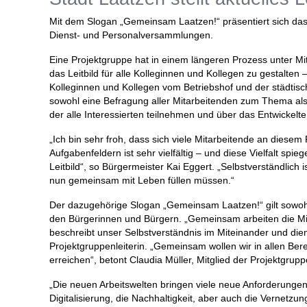
Mit dem Slogan „Gemeinsam Laatzen!“ präsentiert sich das n
Dienst- und Personalversammlungen.
Eine Projektgruppe hat in einem längeren Prozess unter Mithi
das Leitbild für alle Kolleginnen und Kollegen zu gestalten
Kolleginnen und Kollegen vom Betriebshof und der städtisc
sowohl eine Befragung aller Mitarbeitenden zum Thema als a
der alle Interessierten teilnehmen und über das Entwickelte
„Ich bin sehr froh, dass sich viele Mitarbeitende an diesem
Aufgabenfeldern ist sehr vielfältig – und diese Vielfalt sp
Leitbild“, so Bürgermeister Kai Eggert. „Selbstverständlich 
nun gemeinsam mit Leben füllen müssen.“
Der dazugehörige Slogan „Gemeinsam Laatzen!“ gilt sowohl
den Bürgerinnen und Bürgern. „Gemeinsam arbeiten die Mita
beschreibt unser Selbstverständnis im Miteinander und dient
Projektgruppenleiterin. „Gemeinsam wollen wir in allen Ber
erreichen“, betont Claudia Müller, Mitglied der Projektgrup
„Die neuen Arbeitswelten bringen viele neue Anforderungen,
Digitalisierung, die Nachhaltigkeit, aber auch die Vernetz