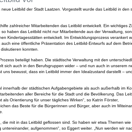
eue Leitbild der Stadt Laatzen. Vorgestellt wurde das Leitbild in den 
lfe zahlreicher Mitarbeitenden das Leitbild entwickelt. Ein wichtiges Zi
 – so haben das Leitbild nicht nur Mitarbeitende aus der Verwaltung, so
hen Kindertagesstätten entwickelt. Im Entwicklungsprozess verankert 
uch eine öffentliche Präsentation des Leitbild-Entwurfs auf dem Betri
 diskutieren konnten.
 Prozess beteiligt haben. Die städtische Verwaltung mit den unterschied
iegelt sich auch in den Berufsgruppen wider – und nun auch in unserem 
ist uns bewusst, dass ein Leitbild immer den Idealzustand darstellt – un
 innerhalb der städtischen Aufgabengebiete als auch außerhalb im Kon
rbeitenden aller Bereiche für die Stadt und die Bevölkerung. Das Leit
 als Orientierung für unser tägliches Wirken“, so Katrin Förster,
eichen das Beste für die Bürgerinnen und Bürger, aber auch im Miteina
pe.
 die mit in das Leitbild geflossen sind. So haben wir etwa Themen wie 
ung untereinander, aufgenommen“, so Eggert weiter. „Nun werden wir na