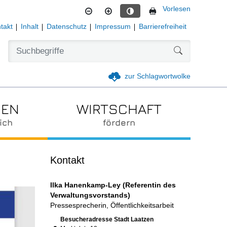
Vorlesen
Kontrastmodus aktivieren
takt
Inhalt
Datenschutz
Impressum
Barrierefreiheit
Formularschal
zur Schlagwortwolke
IEN
WIRTSCHAFT
ich
fördern
Kontakt
Ilka Hanenkamp-Ley (Referentin des
Verwaltungsvorstands)
Pressesprecherin, Öffentlichkeitsarbeit
Link zur Google-Maps Navigation
Besucheradresse Stadt Laatzen