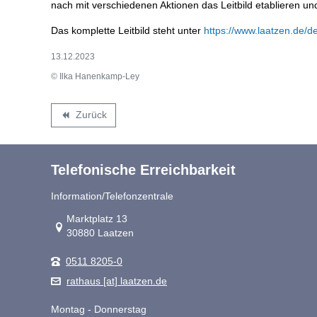
nach mit verschiedenen Aktionen das Leitbild etablieren u
Das komplette Leitbild steht unter
https://www.laatzen.de/de/
13.12.2023
© Ilka Hanenkamp-Ley
Zurück
backward
Telefonische Erreichbarkeit
Information/Telefonzentrale
Link zur Google-Maps Navigation
Marktplatz 13
30880 Laatzen
0511 8205-0
rathaus [at] laatzen.de
Montag - Donnerstag