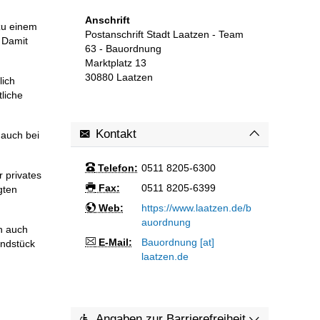
Anschrift
zu einem
Postanschrift Stadt Laatzen - Team
. Damit
63 - Bauordnung
Marktplatz 13
30880
Laatzen
lich
liche
Kontakt
 auch bei
Telefon:
0511 8205-6300
r privates
Fax:
0511 8205-6399
gten
Web:
https://www.laatzen.de/b
auordnung
n auch
E-Mail:
Bauordnung [at]
undstück
laatzen.de
Angaben zur Barrierefreiheit