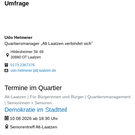
Umfrage
Udo Hetmeier
Quartiersmanager „Alt Laatzen verbindet sich“
Link zur Google-Maps Navigation
Hildesheimer Str. 66
30880 OT Laatzen
0173 2367376
udo.hetmeier [at] laatzen.de
Termine im Quartier
Alt-Laatzen | Für Bürgerinnen und Bürger | Quartiersmanagement
| Seniorinnen + Senioren
Demokratie im Stadtteil
10.08.2026 ab 18:30 Uhr
ticket
Seniorentreff Alt-Laatzen
address