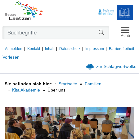
Navigat
Formularschaltfl
Menü
Anmelden
Kontakt
Inhalt
Datenschutz
Impressum
Barrierefreiheit
Vorlesen
zur Schlagwortwolke
Sie befinden sich hier:
Startseite
Familien
Kita Akademie
Über uns