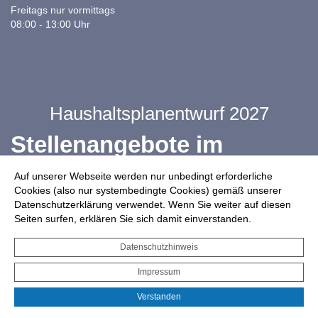
Freitags nur vormittags
08:00 - 13:00 Uhr
Haushaltsplanentwurf 2027
Stellenangebote im
Ganztag
Auf unserer Webseite werden nur unbedingt erforderliche
Cookies (also nur systembedingte Cookies) gemäß unserer
Datenschutzerklärung verwendet. Wenn Sie weiter auf diesen
Infos zur Drohnennutzung
Seiten surfen, erklären Sie sich damit einverstanden.
Starkregengefahrenkarte
Datenschutzhinweis
Serviceportal für Bürger*innen
Impressum
Interaktiver Haushalt
Verstanden