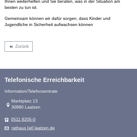
Ihnen weiterhelfen und Sie beraten, was in der Situation am
besten zu tun ist.
Gemeinsam können wir dafür sorgen, dass Kinder und
Jugendliche in Sicherheit aufwachsen können
Zurück
backward
Telefonische Erreichbarkeit
Information/Telefonzentrale
Link zur Google-Maps Navigation
Marktplatz 13
30880 Laatzen
0511 8205-0
rathaus [at] laatzen.de