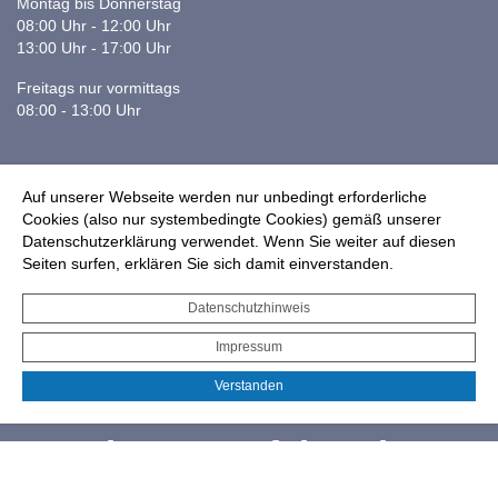
Montag bis Donnerstag
08:00 Uhr - 12:00 Uhr
13:00 Uhr - 17:00 Uhr
Freitags nur vormittags
08:00 - 13:00 Uhr
Auf unserer Webseite werden nur unbedingt erforderliche
Cookies (also nur systembedingte Cookies) gemäß unserer
Datenschutzerklärung verwendet. Wenn Sie weiter auf diesen
Haushaltsplanentwurf 2027
Seiten surfen, erklären Sie sich damit einverstanden.
Stellenangebote im
Datenschutzhinweis
Ganztag
Impressum
Verstanden
Infos zur Drohnennutzung
Starkregengefahrenkarte