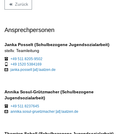
Zurück
backward
Ansprechpersonen
Janka Posselt (Schulbezogene Jugendsozialarbeit)
stellv. Teamleitung
+49 511 8205-9502
+49 1520 5384169
janka.posselt [at] laatzen.de
Annika Sosul-Grützmacher (Schulbezogene
Jugendsozialarbeit)
+49 511 8237645
annika.sosul-gruetzmacher [at] laatzen.de
Thorsten Soboll (Schulbezogene Jugendsozialarbeit)