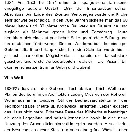
1324. Von 1508 bis 1557 erhielt der spätgotische Bau seine
endgültige äußere Gestalt, 1594 der Innenausbau seinen
Abschluss. Am Ende des Zweiten Weltkrieges wurde die Kirche
sehr schwer beschädigt. In den 70er Jahren sicherte man das 60
Meter lange und 30 Meter hohe Bauwerk als Dauerruine und
zugleich als Mahnmal gegen Krieg und Zerstörung. Heute
bemühen sich eine auf polnischer Seite gegründete Stiftung und
ein deutscher Förderverein für den Wiederaufbau der einstigen
Gubener Stadt- und Hauptkirche. In ersten Schritten wurde hier –
je nach finanziellen Möglichkeiten – bereits die Bausubstanz
gesichert und erste Aufbauarbeiten realisiert. Die Vision: Ein
ökumenisches Zentrum für Gubin und Guben!
Villa Wolf
1926/27 ließ sich der Gubener Tuchfabrikant Erich Wolf nach
Plänen des berühmten Architekten Ludwig Mies von der Rohe ein
Wohnhaus im innovativen Stil der Bauhausarchitektur an der
Teichbornstraße (heute ul. Krolewska) errichten. Leider existiert
das Haus nicht mehr. Erhaltene Reste des Klinkerbaus bestätigen
die alten Lagepläne und sollten konserviert sowie in eine neue
Nutzung des Grundstücks sinnvoll integriert werden. Heute findet
der Besucher an dieser Stelle nur noch eine grüne Wiese – aber