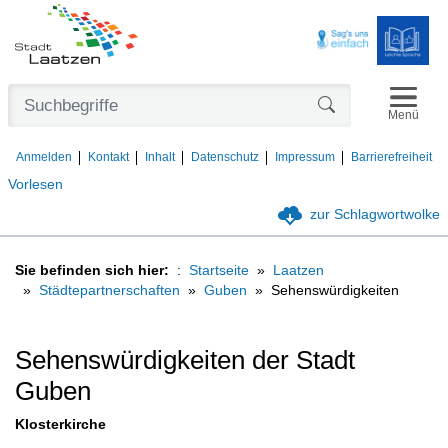
Navigat
Formularschaltfl
Menü
Anmelden
Kontakt
Inhalt
Datenschutz
Impressum
Barrierefreiheit
Vorlesen
zur Schlagwortwolke
Sie befinden sich hier:
Startseite
Laatzen
Städtepartnerschaften
Guben
Sehenswürdigkeiten
Sehenswürdigkeiten der Stadt
Guben
Klosterkirche