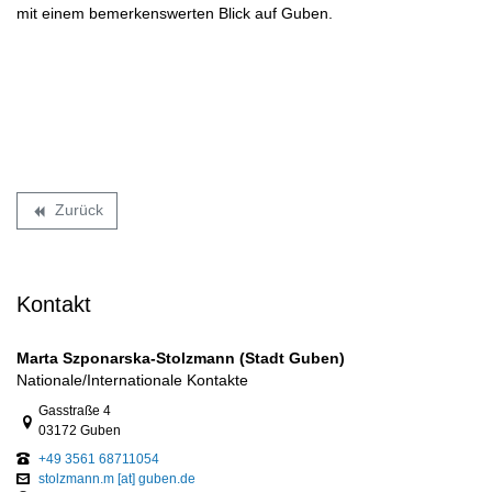
mit einem bemerkenswerten Blick auf Guben.
Zurück
backward
Kontakt
Marta Szponarska-Stolzmann (Stadt Guben)
Nationale/Internationale Kontakte
Link zur Google-Maps Navigation
Gasstraße 4
03172 Guben
+49 3561 68711054
stolzmann.m [at] guben.de