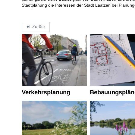
Stadtplanung die Interessen der Stadt Laatzen bei Planu
Zurück
backward
Verkehrsplanung
Bebauungsplän