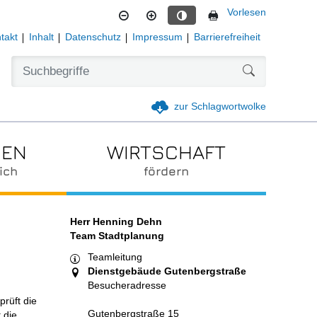
Vorlesen
Kontrastmodus aktivieren
takt
Inhalt
Datenschutz
Impressum
Barrierefreiheit
Formularschal
zur Schlagwortwolke
IEN
WIRTSCHAFT
ich
fördern
Herr Henning Dehn
Team Stadtplanung
Teamleitung
Dienstgebäude Gutenbergstraße
Besucheradresse
rüft die
Gutenbergstraße 15
 die