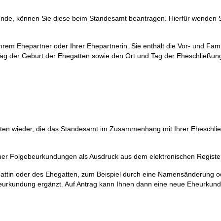
unde, können Sie diese beim Standesamt beantragen. Hierfür wenden S
hrem Ehepartner oder Ihrer Ehepartnerin. Sie enthält die Vor- und Fa
ag der Geburt der Ehegatten sowie den Ort und Tag der Eheschließun
Daten wieder, die das Standesamt im Zusammenhang mit Ihrer Eheschli
ener Folgebeurkundungen als Ausdruck aus dem elektronischen Registe
gattin oder des Ehegatten, zum Beispiel durch eine Namensänderung o
beurkundung ergänzt. Auf Antrag kann Ihnen dann eine neue Eheurkun