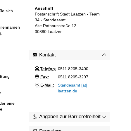
Anschrift
ie sich
Postanschrift Stadt Laatzen - Team
34 - Standesamt
Alte Rathausstraße 12
miliennamen
30880
Laatzen
g.
Kontakt
Telefon:
0511 8205-3400
eßung
Fax:
0511 8205-3297
E-Mail:
Standesamt [at]
laatzen.de
r.
der eine
de
Angaben zur Barrierefreiheit