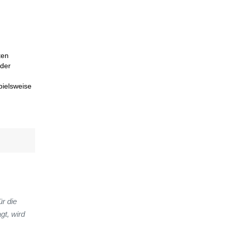
ten
 der
pielsweise
r die
gt, wird