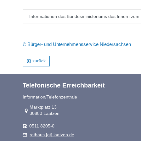
Informationen des Bundesministeriums des Innern zum
© Bürger- und Unternehmensservice Niedersachsen
zurück
Telefonische Erreichbarkeit
Information/Telefonzentrale
Link zur Google-Maps Navigation
Marktplatz 13
30880 Laatzen
0511 8205-0
rathaus [at] laatzen.de