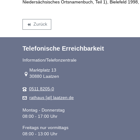
Niedersächsisches Ortsnamenbuch, Teil 1), Bielefeld 1998, 
Zurück
backward
Telefonische Erreichbarkeit
Information/Telefonzentrale
Link zur Google-Maps Navigation
Marktplatz 13
30880 Laatzen
0511 8205-0
rathaus [at] laatzen.de
Montag - Donnerstag
08:00 - 17:00 Uhr
Freitags nur vormittags
08:00 - 13:00 Uhr