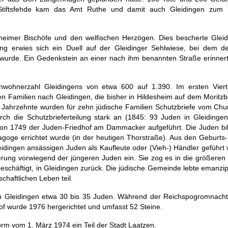
Stiftsfehde kam das Amt Ruthe und damit auch Gleidingen zum
heimer Bischöfe und den welfischen Herzögen. Dies bescherte Gleid
ng erwies sich ein Duell auf der Gleidinger Sehlwiese, bei dem de
 wurde. Ein Gedenkstein an einer nach ihm benannten Straße erinner
nwohnerzahl Gleidingens von etwa 600 auf 1.390. Im ersten Viert
 Familien nach Gleidingen, die bisher in Hildesheim auf dem Moritzb
ahrzehnte wurden für zehn jüdische Familien Schutzbriefe vom Churf
ch die Schutzbrieferteilung stark an (1845: 93 Juden in Gleidingen
hon 1749 der Juden-Friedhof am Dammacker aufgeführt. Die Juden bil
ge errichtet wurde (in der heutigen Thorstraße). Aus den Geburts-,
eidingen ansässigen Juden als Kaufleute oder (Vieh-) Händler geführt
erung vorwiegend der jüngeren Juden ein. Sie zog es in die größeren 
schäftigt, in Gleidingen zurück. Die jüdische Gemeinde lebte emanzip
haftlichen Leben teil.
 Gleidingen etwa 30 bis 35 Juden. Während der Reichspogromnacht
of wurde 1976 hergerichtet und umfasst 52 Steine.
m vom 1. März 1974 ein Teil der Stadt Laatzen.