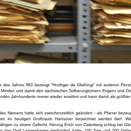
nde des Jahres 983 bezeugt "Hrothger de Glethingi" mit anderen Persö
 Minden und damit den sächsischen Teilherzogtümern Engern und Ost
lgenden Jahrhunderte immer wieder erwähnt und kann damit als größte
es Namens hatte sich zwischenzeitlich geändert - als Pfarrer bezeu
inden im heutigen Großraum Hannover bezeichnet werden darf. W
idingen zu einem Gefecht. Herzog Erich von Calenberg schlug bei Gle
rher das Dorf Langenhagen geplündert hatte. 100 Tote und 200 Gefa