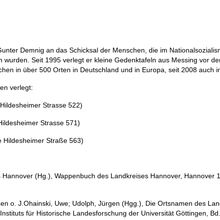
r Gunter Demnig an das Schicksal der Menschen, die im Nationalsoziali
ben wurden. Seit 1995 verlegt er kleine Gedenktafeln aus Messing vor d
chen in über 500 Orten in Deutschland und in Europa, seit 2008 auch i
en verlegt:
 Hildesheimer Strasse 522)
 Hildesheimer Strasse 571)
e Hildesheimer Straße 563)
eis Hannover (Hg.), Wappenbuch des Landkreises Hannover, Hannover 1
tzen o. J.Ohainski, Uwe; Udolph, Jürgen (Hgg.), Die Ortsnamen des Lan
stituts für Historische Landesforschung der Universität Göttingen, Bd.