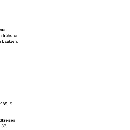
smus
en früheren
n Laatzen.
985, S.
dkreises
 37.