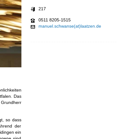
217
0511 8205-1515
manuel.schwanse(at)laatzen.de
nlichkeiten
falen. Das
r Grundherr
gt, so dass
ährend der
idingen ein
ngene sind