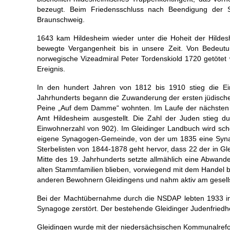
bezeugt. Beim Friedensschluss nach Beendigung der 
Braunschweig.
1643 kam Hildesheim wieder unter die Hoheit der Hildes
bewegte Vergangenheit bis in unsere Zeit. Von Bedeutu
norwegische Vizeadmiral Peter Tordenskiold 1720 getötet
Ereignis.
In den hundert Jahren von 1812 bis 1910 stieg die Ei
Jahrhunderts begann die Zuwanderung der ersten jüdischen
Peine „Auf dem Damme“ wohnten. Im Laufe der nächsten J
Amt Hildesheim ausgestellt. Die Zahl der Juden stieg dur
Einwohnerzahl von 902). Im Gleidinger Landbuch wird sc
eigene Synagogen-Gemeinde, von der um 1835 eine Synago
Sterbelisten von 1844-1878 geht hervor, dass 22 der in Gl
Mitte des 19. Jahrhunderts setzte allmählich eine Abwand
alten Stammfamilien blieben, vorwiegend mit dem Handel be
anderen Bewohnern Gleidingens und nahm aktiv am gesellsc
Bei der Machtübernahme durch die NSDAP lebten 1933 in
Synagoge zerstört. Der bestehende Gleidinger Judenfriedh
Gleidingen wurde mit der niedersächsischen Kommunalrefor