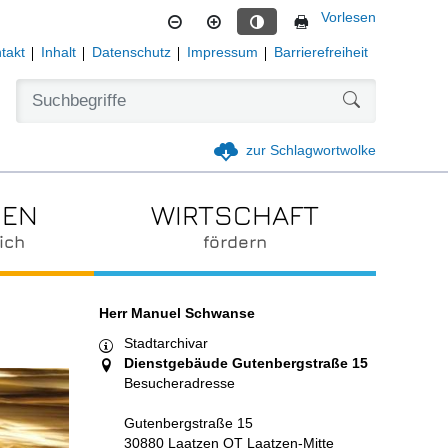
Vorlesen
Kontrastmodus aktivieren
takt
Inhalt
Datenschutz
Impressum
Barrierefreiheit
Formularschal
zur Schlagwortwolke
IEN
WIRTSCHAFT
ich
fördern
Herr Manuel Schwanse
Stadtarchivar
Dienstgebäude Gutenbergstraße 15
Besucheradresse
Gutenbergstraße 15
30880 Laatzen OT Laatzen-Mitte