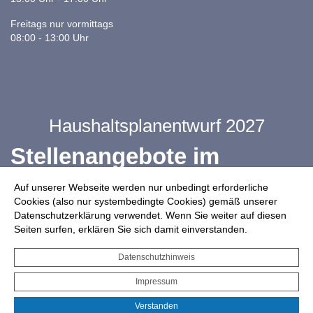
Freitags nur vormittags
08:00 - 13:00 Uhr
Haushaltsplanentwurf 2027
Stellenangebote im
Ganztag
Auf unserer Webseite werden nur unbedingt erforderliche
Cookies (also nur systembedingte Cookies) gemäß unserer
Datenschutzerklärung verwendet. Wenn Sie weiter auf diesen
Infos zur Drohnennutzung
Seiten surfen, erklären Sie sich damit einverstanden.
Starkregengefahrenkarte
Datenschutzhinweis
Serviceportal für Bürger*innen
Impressum
Interaktiver Haushalt
Verstanden