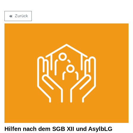
Zurück
backward
Hilfen nach dem SGB XII und AsylbLG