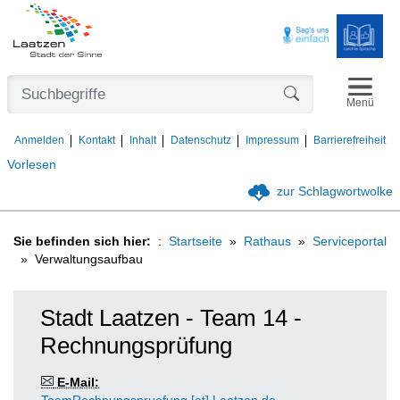
Navigat
Formularschaltfl
Menü
Anmelden
Kontakt
Inhalt
Datenschutz
Impressum
Barrierefreiheit
Vorlesen
zur Schlagwortwolke
Sie befinden sich hier:
Startseite
Rathaus
Serviceportal
Verwaltungsaufbau
Stadt Laatzen - Team 14 -
Rechnungsprüfung
E-Mail: