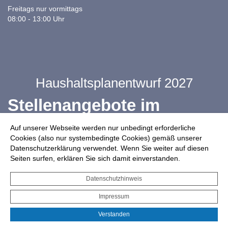
Freitags nur vormittags
08:00 - 13:00 Uhr
Haushaltsplanentwurf 2027
Stellenangebote im
Ganztag
Auf unserer Webseite werden nur unbedingt erforderliche
Cookies (also nur systembedingte Cookies) gemäß unserer
Datenschutzerklärung verwendet. Wenn Sie weiter auf diesen
Infos zur Drohnennutzung
Seiten surfen, erklären Sie sich damit einverstanden.
Starkregengefahrenkarte
Datenschutzhinweis
Serviceportal für Bürger*innen
Impressum
Interaktiver Haushalt
Verstanden