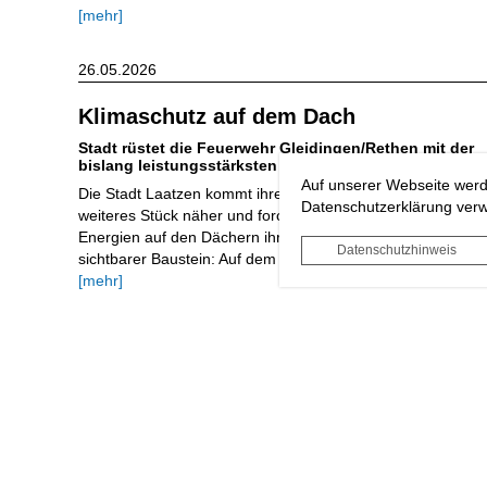
[mehr]
26.05.2026
Klimaschutz auf dem Dach
Stadt rüstet die Feuerwehr Gleidingen/Rethen mit der
bislang leistungsstärksten städtischen PV-Anlage aus
Auf unserer Webseite werd
Die Stadt Laatzen kommt ihren Klimaschutzzielen ein
Datenschutzerklärung verwe
weiteres Stück näher und forciert den Ausbau erneuerbarer
Energien auf den Dächern ihrer Gebäude. Ein weiterer
Datenschutzhinweis
sichtbarer Baustein: Auf dem Dach des Feuerwehrhauses ..
[mehr]
06.05.2026
Kindertagespflege in Laatzen
Stadtverwaltung wirbt für familiennahe
Betreuungsangebote