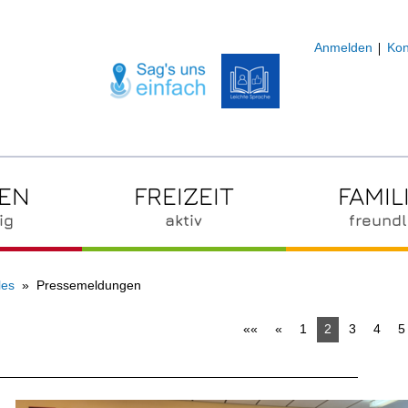
Anmelden
Kon
ZEN
FREIZEIT
FAMIL
ig
aktiv
freundl
les
Pressemeldungen
««
«
1
2
3
4
5