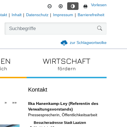
Vorlesen
Kontrastmodus aktivieren
takt
Inhalt
Datenschutz
Impressum
Barrierefreiheit
Formularschal
zur Schlagwortwolke
IEN
WIRTSCHAFT
ich
fördern
Kontakt
»
»»
Ilka Hanenkamp-Ley (Referentin des
Verwaltungsvorstands)
Pressesprecherin, Öffentlichkeitsarbeit
Link zur Google-Maps Navigation
Besucheradresse Stadt Laatzen