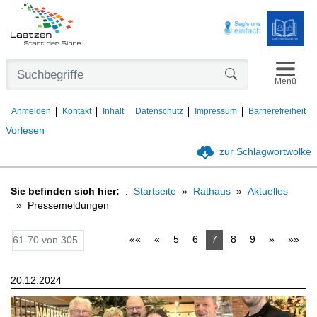
Navigat
Formularschaltfl
Menü
Anmelden
Kontakt
Inhalt
Datenschutz
Impressum
Barrierefreiheit
Vorlesen
zur Schlagwortwolke
Sie befinden sich hier:
Startseite
Rathaus
Aktuelles
Pressemeldungen
««
«
5
6
7
8
9
»
»»
61-70 von 305
20.12.2024