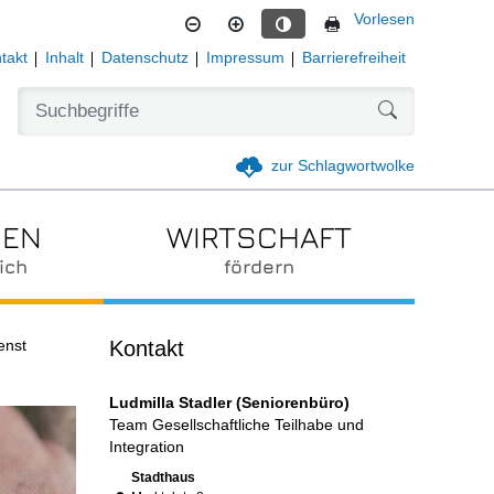
Vorlesen
Kontrastmodus aktivieren
takt
Inhalt
Datenschutz
Impressum
Barrierefreiheit
Formularschal
zur Schlagwortwolke
IEN
WIRTSCHAFT
ich
fördern
Kontakt
enst
Ludmilla Stadler (Seniorenbüro)
Team Gesellschaftliche Teilhabe und
Integration
Link zur Google-Maps Navigation
Stadthaus