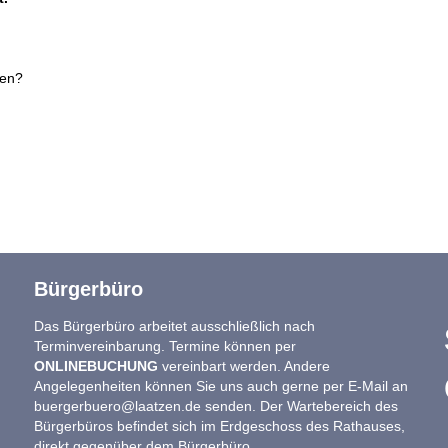
hen?
Bürgerbüro
Das Bürgerbüro arbeitet ausschließlich nach
Terminvereinbarung. Termine können per
ONLINEBUCHUNG
vereinbart werden. Andere
Angelegenheiten können Sie uns auch gerne per E-Mail an
buergerbuero@laatzen.de
senden. Der Wartebereich des
Bürgerbüros befindet sich im Erdgeschoss des Rathauses,
direkt gegenüber dem Bürgerbüro.