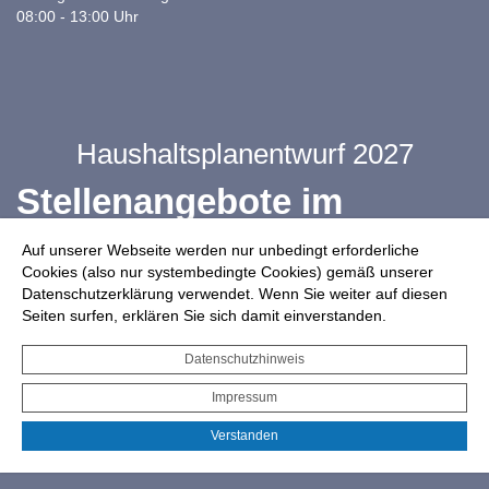
08:00 - 13:00 Uhr
Haushaltsplanentwurf 2027
Stellenangebote im
Ganztag
Auf unserer Webseite werden nur unbedingt erforderliche
Cookies (also nur systembedingte Cookies) gemäß unserer
Datenschutzerklärung verwendet. Wenn Sie weiter auf diesen
Infos zur Drohnennutzung
Seiten surfen, erklären Sie sich damit einverstanden.
Starkregengefahrenkarte
Datenschutzhinweis
Serviceportal für Bürger*innen
Impressum
Interaktiver Haushalt
Verstanden