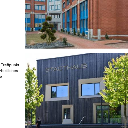
 Treffpunkt
heitliches
ie