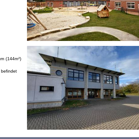
um (144m²)
 befindet