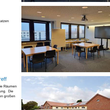
aatzen
eff
 Die Räumen
dung. Die
nen großen