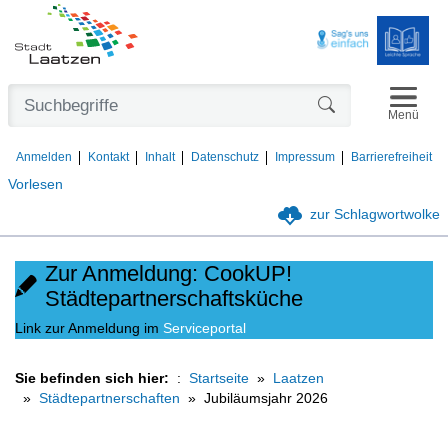
Navigat
Formularschaltfl
Menü
Anmelden
Kontakt
Inhalt
Datenschutz
Impressum
Barrierefreiheit
Vorlesen
zur Schlagwortwolke
Zur Anmeldung: CookUP!
Städtepartnerschaftsküche
Link zur Anmeldung im
Serviceportal
Sie befinden sich hier:
Startseite
Laatzen
Städtepartnerschaften
Jubiläumsjahr 2026