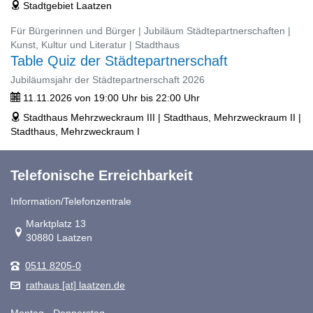
Stadtgebiet Laatzen
address
Für Bürgerinnen und Bürger | Jubiläum Städtepartnerschaften |
Kunst, Kultur und Literatur | Stadthaus
Table Quiz der Städtepartnerschaft
Jubiläumsjahr der Städtepartnerschaft 2026
11.11.2026 von 19:00 Uhr bis 22:00 Uhr
ticket
Stadthaus Mehrzweckraum III | Stadthaus, Mehrzweckraum II |
address
Stadthaus, Mehrzweckraum I
Telefonische Erreichbarkeit
Information/Telefonzentrale
Link zur Google-Maps Navigation
Marktplatz 13
30880 Laatzen
0511 8205-0
rathaus [at] laatzen.de