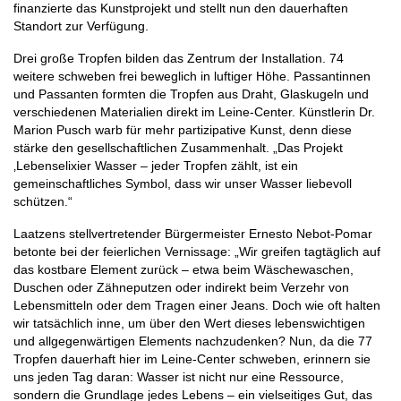
finanzierte das Kunstprojekt und stellt nun den dauerhaften
Standort zur Verfügung.
Drei große Tropfen bilden das Zentrum der Installation. 74
weitere schweben frei beweglich in luftiger Höhe. Passantinnen
und Passanten formten die Tropfen aus Draht, Glaskugeln und
verschiedenen Materialien direkt im Leine-Center. Künstlerin Dr.
Marion Pusch warb für mehr partizipative Kunst, denn diese
stärke den gesellschaftlichen Zusammenhalt. „Das Projekt
‚Lebenselixier Wasser – jeder Tropfen zählt, ist ein
gemeinschaftliches Symbol, dass wir unser Wasser liebevoll
schützen.“
Laatzens stellvertretender Bürgermeister Ernesto Nebot-Pomar
betonte bei der feierlichen Vernissage: „Wir greifen tagtäglich auf
das kostbare Element zurück – etwa beim Wäschewaschen,
Duschen oder Zähneputzen oder indirekt beim Verzehr von
Lebensmitteln oder dem Tragen einer Jeans. Doch wie oft halten
wir tatsächlich inne, um über den Wert dieses lebenswichtigen
und allgegenwärtigen Elements nachzudenken? Nun, da die 77
Tropfen dauerhaft hier im Leine-Center schweben, erinnern sie
uns jeden Tag daran: Wasser ist nicht nur eine Ressource,
sondern die Grundlage jedes Lebens – ein vielseitiges Gut, das