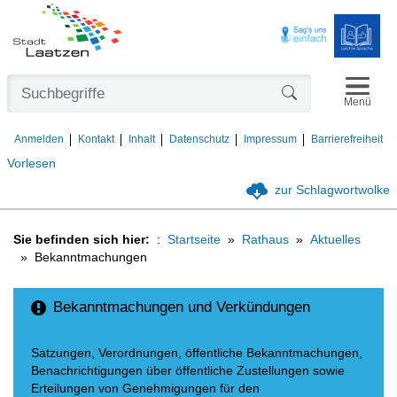
Navigat
Formularschaltfl
Menü
Anmelden
Kontakt
Inhalt
Datenschutz
Impressum
Barrierefreiheit
Vorlesen
zur Schlagwortwolke
Sie befinden sich hier:
Startseite
Rathaus
Aktuelles
Bekanntmachungen
Bekanntmachungen und Verkündungen
Satzungen, Verordnungen, öffentliche Bekanntmachungen,
Benachrichtigungen über öffentliche Zustellungen sowie
Erteilungen von Genehmigungen für den