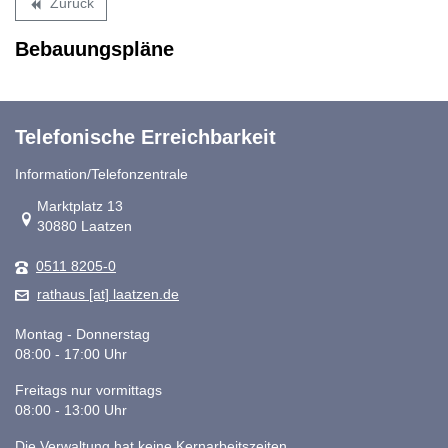
Zurück
backward
Bebauungspläne
Telefonische Erreichbarkeit
Information/Telefonzentrale
Link zur Google-Maps Navigation
Marktplatz 13
30880 Laatzen
0511 8205-0
rathaus [at] laatzen.de
Montag - Donnerstag
08:00 - 17:00 Uhr
Freitags nur vormittags
08:00 - 13:00 Uhr
Die Verwaltung hat keine Kernarbeitszeiten.