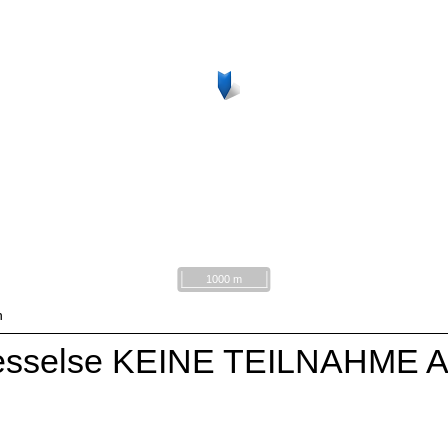
1000 m
n
-Oesselse KEINE TEILNAHM