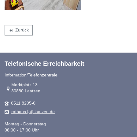
Zurück
backward
Telefonische Erreichbarkeit
Information/Telefonzentrale
Link zur Google-Maps Navigation
Marktplatz 13
30880 Laatzen
0511 8205-0
rathaus [at] laatzen.de
Montag - Donnerstag
08:00 - 17:00 Uhr