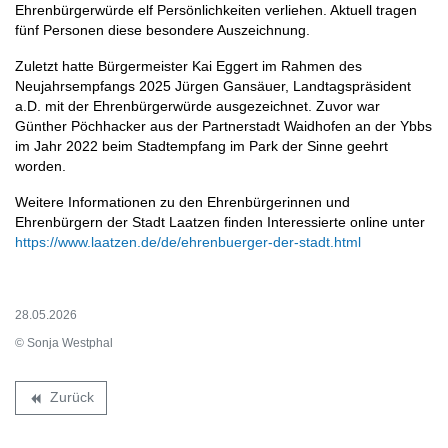
Ehrenbürgerwürde elf Persönlichkeiten verliehen. Aktuell tragen
fünf Personen diese besondere Auszeichnung.
Zuletzt hatte Bürgermeister Kai Eggert im Rahmen des
Neujahrsempfangs 2025 Jürgen Gansäuer, Landtagspräsident
a.D. mit der Ehrenbürgerwürde ausgezeichnet. Zuvor war
Günther Pöchhacker aus der Partnerstadt Waidhofen an der Ybbs
im Jahr 2022 beim Stadtempfang im Park der Sinne geehrt
worden.
Weitere Informationen zu den Ehrenbürgerinnen und
Ehrenbürgern der Stadt Laatzen finden Interessierte online unter
https://www.laatzen.de/de/ehrenbuerger-der-stadt.html
28.05.2026
© Sonja Westphal
Zurück
backward