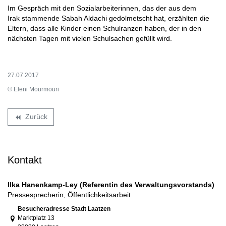
Im Gespräch mit den Sozialarbeiterinnen, das der aus dem
Irak stammende Sabah Aldachi gedolmetscht hat, erzählten die
Eltern, dass alle Kinder einen Schulranzen haben, der in den
nächsten Tagen mit vielen Schulsachen gefüllt wird.
27.07.2017
© Eleni Mourmouri
Zurück
backward
Kontakt
Ilka Hanenkamp-Ley (Referentin des Verwaltungsvorstands)
Pressesprecherin, Öffentlichkeitsarbeit
Link zur Google-Maps Navigation
Besucheradresse Stadt Laatzen
Marktplatz 13