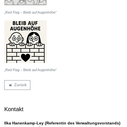
„Red Flag – Bleib auf Augenhöhe“
„Red Flag – Bleib auf Augenhöhe“
Zurück
backward
Kontakt
Ilka Hanenkamp-Ley (Referentin des Verwaltungsvorstands)