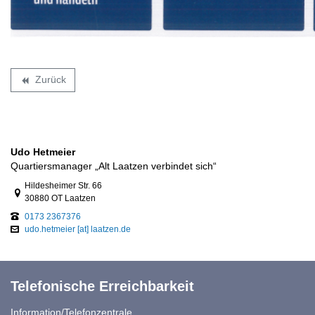
Zurück
backward
Udo Hetmeier
Quartiersmanager „Alt Laatzen verbindet sich“
Link zur Google-Maps Navigation
Hildesheimer Str. 66
30880 OT Laatzen
0173 2367376
udo.hetmeier [at] laatzen.de
Telefonische Erreichbarkeit
Information/Telefonzentrale