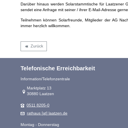
Darüber hinaus werden Solarstammtische für Laatzener G
sendet eine Anfrage mit seiner / ihrer E-Mail-Adresse gern
Teilnehmen können Solarfreunde, Mitglieder der AG Nachha
immer herzlich willkommen.
Zurück
backward
Telefonische Erreichbarkeit
Information/Telefonzentrale
Link zur Google-Maps Navigation
Marktplatz 13
30880 Laatzen
0511 8205-0
rathaus [at] laatzen.de
Montag - Donnerstag